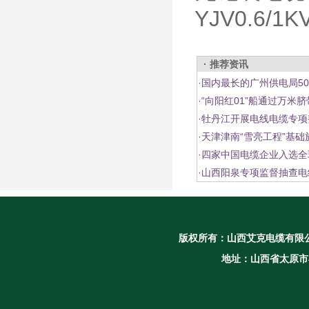
YJV0.6/
· 推荐资讯
·
国内最长的广州供电局5
·
“向阳红01”船通过万米
·
牡丹江开展电线电缆专项
·
天津津南“雪亮工程”基
·
四家中国电缆企业入选全
·
山西阳泉专项监督抽查电
版权所有：
山西艾克电缆有限
地址：山西省太原市小店