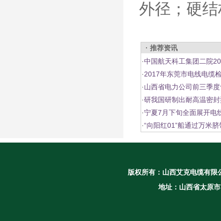
外径；硬结
· 推荐资讯
·
中国航天科工集团二院2
·
2017年东莞市电线电缆
·
山西省电力公司前三季度
·
研我国研制出耐高温密封
·
宁夏7月下旬全面展开电
·
“向阳红01”船通过万米
版权所有：
山西艾克电缆有限
地址：山西省太原市小店